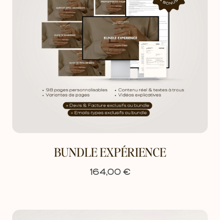
d’utilisation
pour plus de détails.
Si tu as besoin d’aide pour procéder à l’achat,
contacte-moi :
contact@polinapolozyuk.com
BUNDLE EXPÉRIENCE
€
164,00